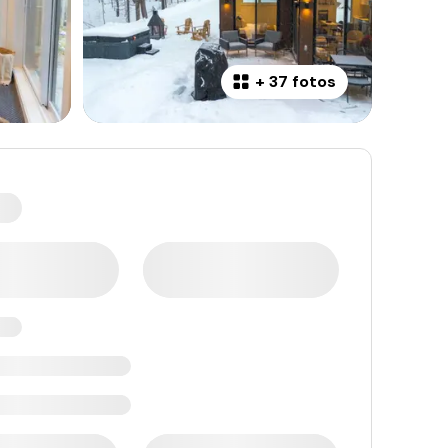
+
37 fotos