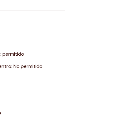
s
:
permitido
entro
:
No permitido
a