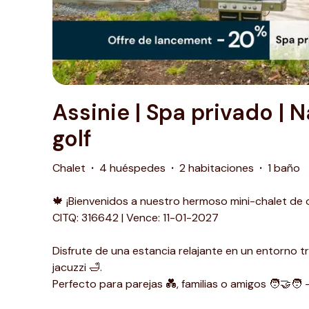
Assinie | Spa privado | 
golf
Chalet
·
4 huéspedes
·
2 habitaciones
·
1 baño
🍁 ¡Bienvenidos a nuestro hermoso mini-chalet de 
CITQ: 316642 | Vence: 11-01-2027
Disfrute de una estancia relajante en un entorno t
jacuzzi 🛁.
Perfecto para parejas 💑, familias o amigos 🧑‍🤝‍🧑 