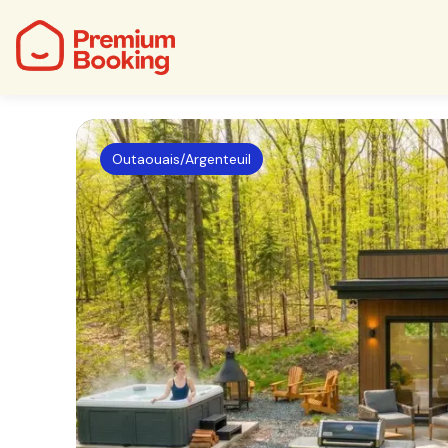
Outaouais/Argenteuil