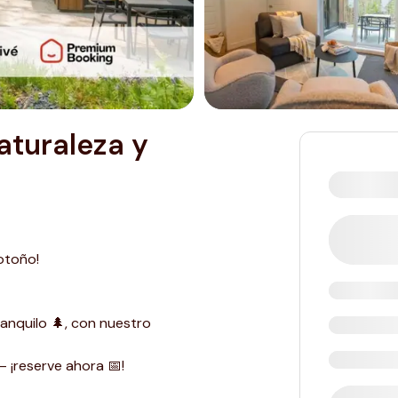
Naturaleza y
otoño!
ranquilo 🌲, con nuestro
— ¡reserve ahora 📅!