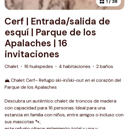
1
/
38
Cerf | Entrada/salida de
esquí | Parque de los
Apalaches | 16
invitaciones
Chalet
·
16 huéspedes
·
4 habitaciones
·
2 baños
🏔️ Chalet Cerf– Refugio ski-in/ski-out en el corazón del
Parque de los Apalaches
Descubra un auténtico chalet de troncos de madera
con capacidad para 16 personas. Ideal para una
estancia en familia con niños, entre amigos o incluso con
sus mascotas 🐾,
este refugio ofrece aislamiento total y una v
...