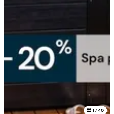
1
/
40