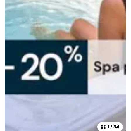
1
/
34