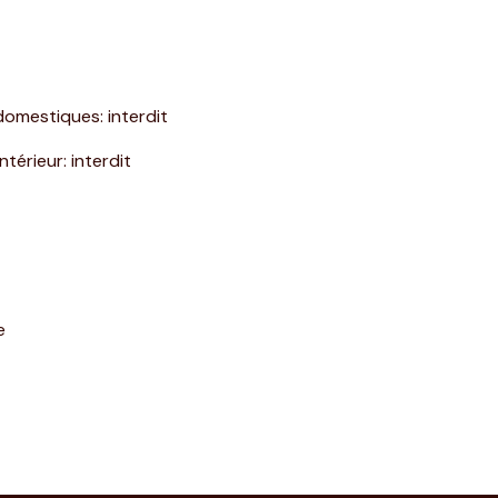
domestiques
:
interdit
intérieur
:
interdit
e