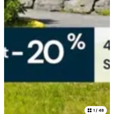
1
/
48