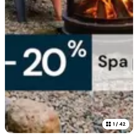
1
/
42